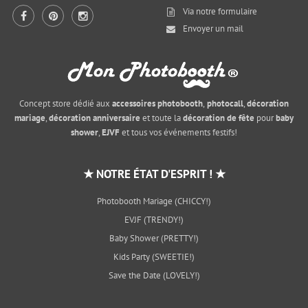
Via notre
formulaire
Envoyer un mail
Concept store dédié aux
accessoires photobooth
,
photocall
,
décoration
mariage
,
décoration anniversaire
et toute la
décoration de fête
pour
baby
shower
,
EJVF
et tous vos événements festifs!
★ NOTRE ÉTAT D'ESPRIT ! ★
Photobooth Mariage (CHICCY!)
EVJF (TRENDY!)
Baby Shower (PRETTY!)
Kids Party (SWEETIE!)
Save the Date (LOVELY!)