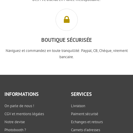
BOUTIQUE SÉCURISÉE
Naviguez et commandez en toute tranquillité: Paypal, CB, Chèque, virement
bancaire.
INFORMATIONS
SERVICES
On parle de nous !
Livraison
CGV et mentions légales
Paiment sécurisé
Notre devise
Echanges et retours
Photobooth ?
Carnets d'adresses