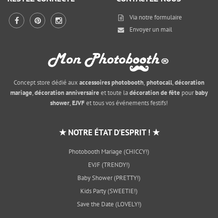
Via notre
formulaire
Envoyer un mail
Concept store dédié aux
accessoires photobooth
,
photocall
,
décoration
mariage
,
décoration anniversaire
et toute la
décoration de fête
pour
baby
shower
,
EJVF
et tous vos événements festifs!
★ NOTRE ÉTAT D'ESPRIT ! ★
Photobooth Mariage (CHICCY!)
EVJF (TRENDY!)
Baby Shower (PRETTY!)
Kids Party (SWEETIE!)
Save the Date (LOVELY!)