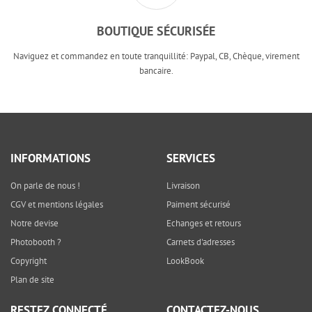
BOUTIQUE SÉCURISÉE
Naviguez et commandez en toute tranquillité: Paypal, CB, Chèque, virement
bancaire.
INFORMATIONS
SERVICES
On parle de nous !
Livraison
CGV et mentions légales
Paiment sécurisé
Notre devise
Echanges et retours
Photobooth ?
Carnets d'adresses
Copyright
LookBook
Plan de site
RESTEZ CONNECTÉ
CONTACTEZ-NOUS