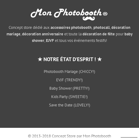
Concept store dédié aux
accessoires photobooth
,
photocall
,
décoration
mariage
,
décoration anniversaire
et toute la
décoration de fête
pour
baby
shower
,
EJVF
et tous vos événements festifs!
★ NOTRE ÉTAT D'ESPRIT ! ★
Photobooth Mariage (CHICCY!)
EVJF (TRENDY!)
Baby Shower (PRETTY!)
Kids Party (SWEETIE!)
Save the Date (LOVELY!)
© 2013-2018 Concept Store par Mon Photobooth