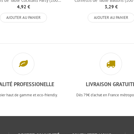
is de Table Cocktails Party (100...
Confettis de Table Ballons (100
4,92 €
3,29 €
AJOUTER AU PANIER
AJOUTER AU PANIER
ALITÉ PROFESSIONELLE
LIVRAISON GRATUIT
pier haut de gamme et eco-friendly.
Dès 79€ d'achat en France métropol