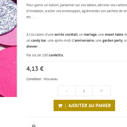
Pour garnir un ballon, parsemer sur vos tables, décorer vos carton
d’invitation, sceller vos enveloppes, agrémenter vos sachets de d
etc…
A l’occasion d’une
soirée cocktail
, un
mariage
, une
sweet table
de
un
candy bar
, une après-midi d’
anniversaire
, une
garden party
, 
shower
…
Par lot de 100
confettis
.
4,13 €
Condition :
Nouveau
AJOUTER AU PANIER