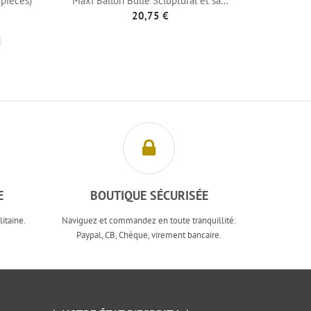
 pièces)
Maxi Ballon Bulle Scluptural et sa...
Confetti
20,75 €
E
BOUTIQUE SÉCURISÉE
itaine.
Naviguez et commandez en toute tranquillité:
Paypal, CB, Chèque, virement bancaire.