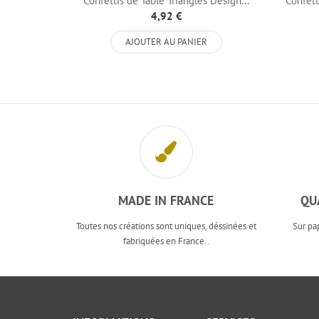
Confettis de Table Triangles Design...
Confett
4,92 €
AJOUTER AU PANIER
MADE IN FRANCE
QU
Toutes nos créations sont uniques, déssinées et
Sur pa
fabriquées en France..