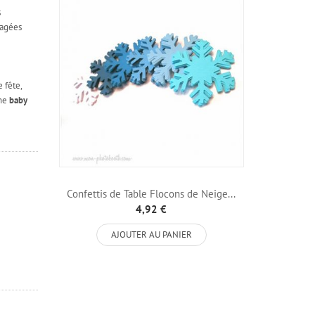
s
ragées
 fête,
une
baby
Confettis de Table Flocons de Neige...
4,92 €
AJOUTER AU PANIER