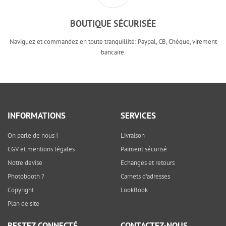
BOUTIQUE SÉCURISÉE
Naviguez et commandez en toute tranquillité: Paypal, CB, Chèque, virement
bancaire.
INFORMATIONS
SERVICES
On parle de nous !
Livraison
CGV et mentions légales
Paiment sécurisé
Notre devise
Echanges et retours
Photobooth ?
Carnets d'adresses
Copyright
LookBook
Plan de site
RESTEZ CONNECTÉ
CONTACTEZ-NOUS