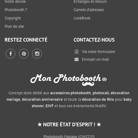
Notre devise
Echanges et retours
Photobooth ?
Carnets d'adresses
Copyright
LookBook
Plan de site
RESTEZ CONNECTÉ
CONTACTEZ-NOUS
Via notre
formulaire
Envoyer un mail
Concept store dédié aux
accessoires photobooth
,
photocall
,
décoration
mariage
,
décoration anniversaire
et toute la
décoration de fête
pour
baby
shower
,
EJVF
et tous vos événements festifs!
★ NOTRE ÉTAT D'ESPRIT ! ★
Photobooth Mariage (CHICCY!)