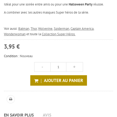
Idéal pour une soirée entre amis ou pour une
Halloween Party
réussie.
A combiner avec les autres masques Super héros de la série.
Voir aussi:
Batman,
Thor
,
Wolverine
,
Spiderman
,
Captain America
,
Wonderwoman
et toute la
Collection Super Héros.
3,95 €
Condition :
Nouveau
AJOUTER AU PANIER
EN SAVOIR PLUS
AVIS