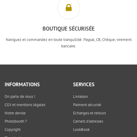
BOUTIQUE SÉCURISÉE
Naviguez et commandez en toute tranquillité: Paypal, CB, Chèque, virement
bancaire.
INFORMATIONS
SERVICES
On parle de nous !
Livraison
CGV et mentions légales
Paiment sécurisé
Notre devise
Echanges et retours
Photobooth ?
Carnets d'adresses
Copyright
LookBook