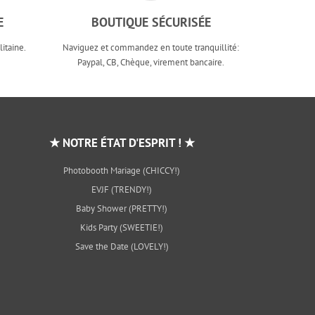
E
BOUTIQUE SÉCURISÉE
itaine.
Naviguez et commandez en toute tranquillité:
Paypal, CB, Chèque, virement bancaire.
★ NOTRE ÉTAT D'ESPRIT ! ★
Photobooth Mariage (CHICCY!)
EVJF (TRENDY!)
Baby Shower (PRETTY!)
Kids Party (SWEETIE!)
Save the Date (LOVELY!)