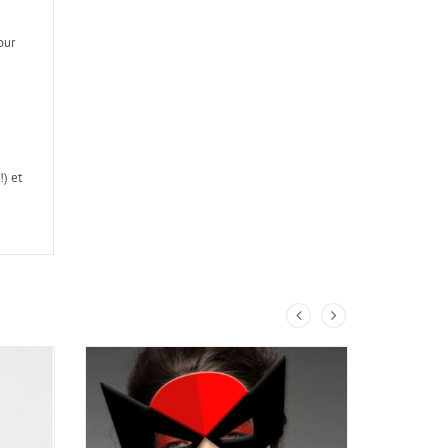
our
) et