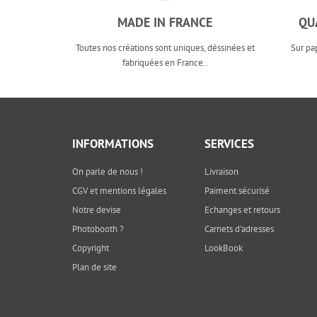
MADE IN FRANCE
QU
Toutes nos créations sont uniques, déssinées et
Sur pa
fabriquées en France..
INFORMATIONS
SERVICES
On parle de nous !
Livraison
CGV et mentions légales
Paiment sécurisé
Notre devise
Echanges et retours
Photobooth ?
Carnets d'adresses
Copyright
LookBook
Plan de site