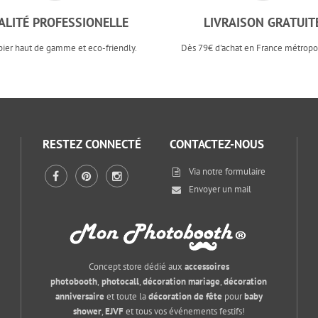
ALITÉ PROFESSIONELLE
LIVRAISON GRATUIT
pier haut de gamme et eco-friendly.
Dès 79€ d'achat en France métropol
RESTEZ CONNECTÉ
CONTACTEZ-NOUS
Via notre
formulaire
Envoyer un mail
Concept store dédié aux
accessoires
photobooth
,
photocall
,
décoration mariage
,
décoration
anniversaire
et toute la
décoration de fête
pour
baby
shower
,
EJVF
et tous vos événements festifs!