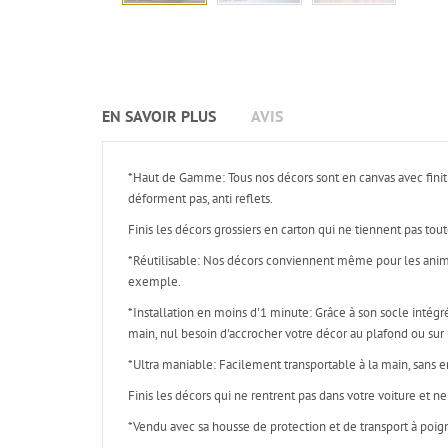
EN SAVOIR PLUS
AVIS
*Haut de Gamme: Tous nos décors sont en canvas avec finiti
déforment pas, anti reflets.
Finis les décors grossiers en carton qui ne tiennent pas tou
*Réutilisable: Nos décors conviennent même pour les anima
exemple.
*Installation en moins d'1 minute: Grâce à son socle intégr
main, nul besoin d'accrocher votre décor au plafond ou sur u
*Ultra maniable: Facilement transportable à la main, sans 
Finis les décors qui ne rentrent pas dans votre voiture et n
*Vendu avec sa housse de protection et de transport à poig