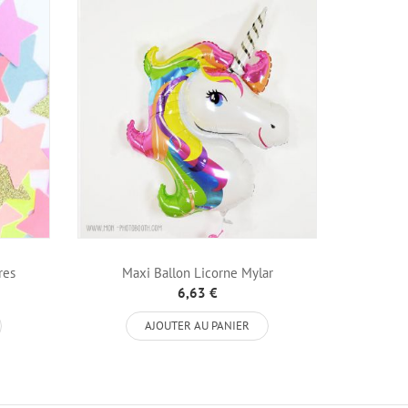
res
Maxi Ballon Licorne Mylar
Corne d
6,63 €
AJOUTER AU PANIER