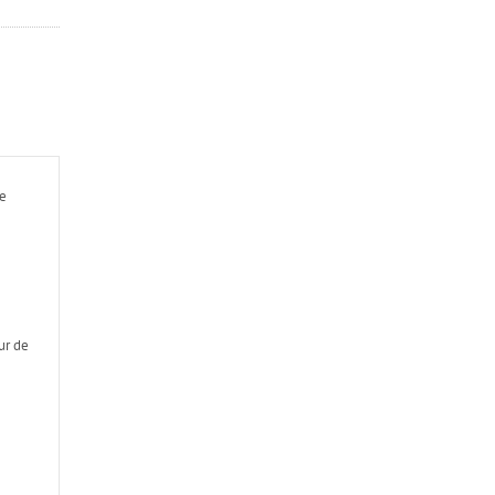
se
ur de