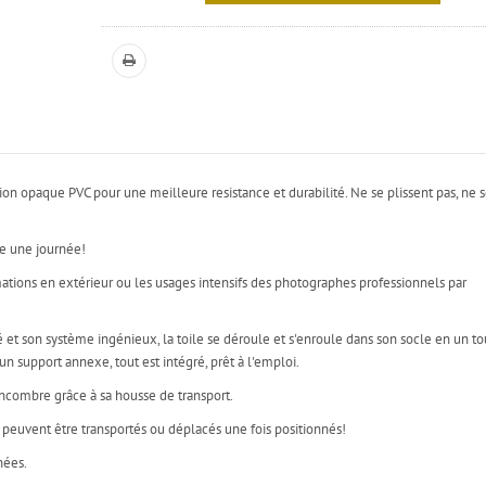
on opaque PVC pour une meilleure resistance et durabilité. Ne se plissent pas, ne 
te une journée!
tions en extérieur ou les usages intensifs des photographes professionnels par
é et son système ingénieux, la toile se déroule et s'enroule dans son socle en un to
n support annexe, tout est intégré, prêt à l'emploi.
encombre grâce à sa housse de transport.
e peuvent être transportés ou déplacés une fois positionnés!
nées.