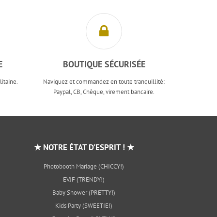
E
BOUTIQUE SÉCURISÉE
itaine.
Naviguez et commandez en toute tranquillité:
Paypal, CB, Chèque, virement bancaire.
★ NOTRE ÉTAT D'ESPRIT ! ★
Photobooth Mariage (CHICCY!)
EVJF (TRENDY!)
Baby Shower (PRETTY!)
Kids Party (SWEETIE!)