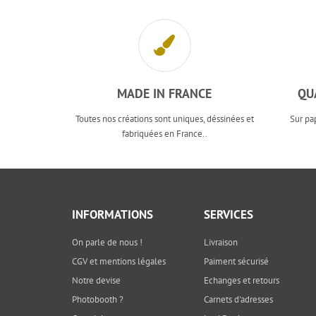
MADE IN FRANCE
QU
Toutes nos créations sont uniques, déssinées et
Sur pa
fabriquées en France..
INFORMATIONS
SERVICES
On parle de nous !
Livraison
CGV et mentions légales
Paiment sécurisé
Notre devise
Echanges et retours
Photobooth ?
Carnets d'adresses