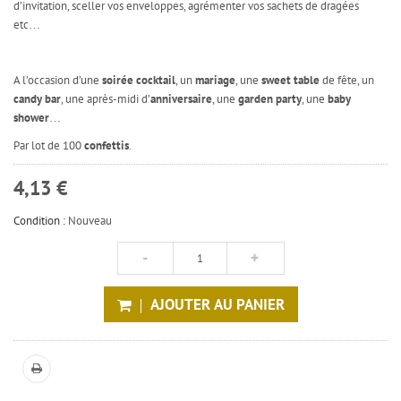
d’invitation, sceller vos enveloppes, agrémenter vos sachets de dragées
etc…
A l’occasion d’une
soirée cocktail
, un
mariage
, une
sweet table
de fête, un
candy bar
, une après-midi d’
anniversaire
, une
garden party
, une
baby
shower
…
Par lot de 100
confettis
.
4,13 €
Condition :
Nouveau
AJOUTER AU PANIER