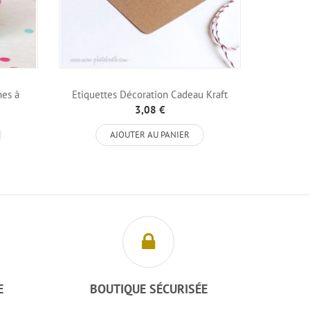
hes à
Etiquettes Décoration Cadeau Kraft
Etiquette
Etoile...
3,08 €
AJOUTER AU PANIER
E
BOUTIQUE SÉCURISÉE