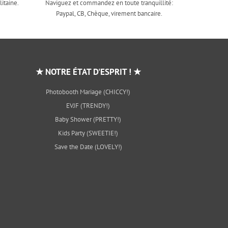
itaine.
Naviguez et commandez en toute tranquillité:
Paypal, CB, Chèque, virement bancaire.
★ NOTRE ÉTAT D'ESPRIT ! ★
Photobooth Mariage (CHICCY!)
EVJF (TRENDY!)
Baby Shower (PRETTY!)
Kids Party (SWEETIE!)
Save the Date (LOVELY!)