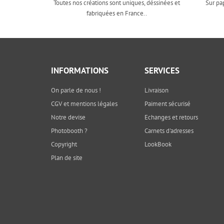
Toutes nos créations sont uniques, déssinées et
Sur pa
fabriquées en France..
INFORMATIONS
SERVICES
On parle de nous !
Livraison
CGV et mentions légales
Paiment sécurisé
Notre devise
Echanges et retours
Photobooth ?
Carnets d'adresses
Copyright
LookBook
Plan de site