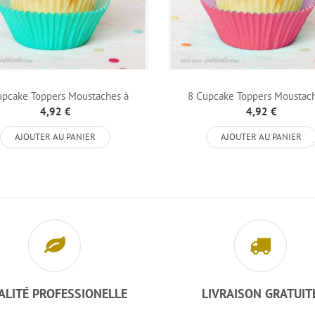
upcake Toppers Moustaches à
8 Cupcake Toppers Moustac
Paillettes Boy
Paillettes...
4,92 €
4,92 €
AJOUTER AU PANIER
AJOUTER AU PANIER
ALITÉ PROFESSIONELLE
LIVRAISON GRATUIT