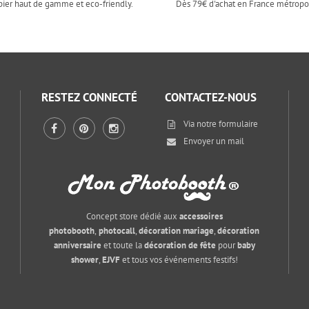
pier haut de gamme et eco-friendly.
Dès 79€ d'achat en France métropol
RESTEZ CONNECTÉ
CONTACTEZ-NOUS
Via notre
formulaire
Envoyer un mail
Concept store dédié aux
accessoires
photobooth
,
photocall
,
décoration mariage
,
décoration
anniversaire
et toute la
décoration de fête
pour
baby
shower
,
EJVF
et tous vos événements festifs!