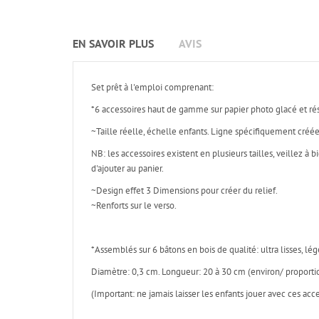
EN SAVOIR PLUS
AVIS
Set prêt à l'emploi comprenant:
*6 accessoires haut de gamme sur papier photo glacé et rés
~Taille réelle, échelle enfants. Ligne spécifiquement créé
NB: les accessoires existent en plusieurs tailles, veillez à
d'ajouter au panier.
~Design effet 3 Dimensions pour créer du relief.
~Renforts sur le verso.
*Assemblés sur 6 bâtons en bois de qualité: ultra lisses, lége
Diamètre: 0,3 cm. Longueur: 20 à 30 cm (environ/ proportio
(Important: ne jamais laisser les enfants jouer avec ces acc