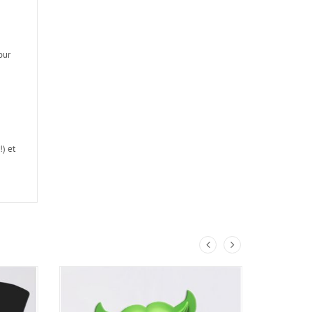
our
) et