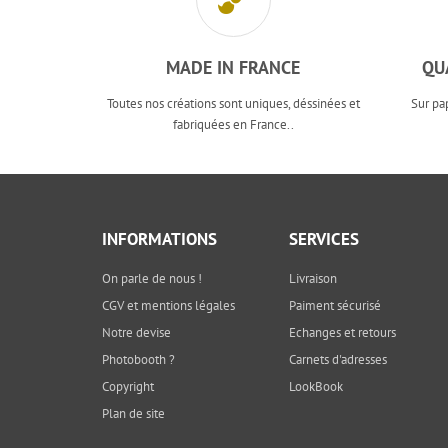
MADE IN FRANCE
QU
Toutes nos créations sont uniques, déssinées et
Sur pa
fabriquées en France..
INFORMATIONS
SERVICES
On parle de nous !
Livraison
CGV et mentions légales
Paiment sécurisé
Notre devise
Echanges et retours
Photobooth ?
Carnets d'adresses
Copyright
LookBook
Plan de site