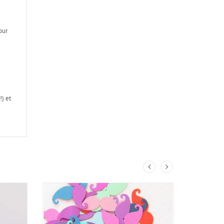
our
) et