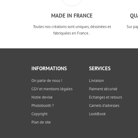
MADE IN FRANCE
QU
Toutes nos créations sont uniques, déssinées et
Sur pa
fabriquées en France..
INFORMATIONS
SERVICES
On parle de nous !
Livraison
CGV et mentions légales
Paiment sécurisé
Notre devise
Echanges et retours
Photobooth ?
Carnets d'adresses
Copyright
LookBook
Plan de site