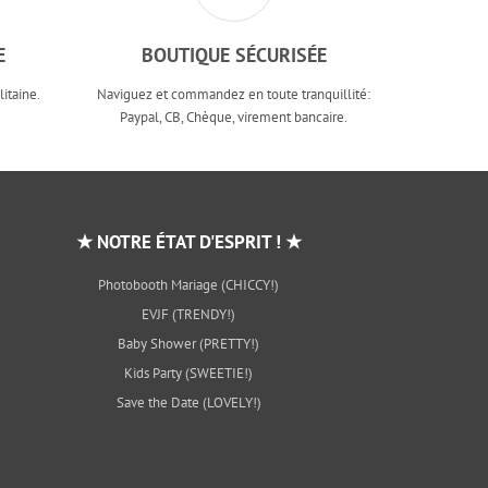
E
BOUTIQUE SÉCURISÉE
itaine.
Naviguez et commandez en toute tranquillité:
Paypal, CB, Chèque, virement bancaire.
★ NOTRE ÉTAT D'ESPRIT ! ★
Photobooth Mariage (CHICCY!)
EVJF (TRENDY!)
Baby Shower (PRETTY!)
Kids Party (SWEETIE!)
Save the Date (LOVELY!)