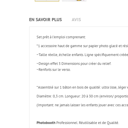
EN SAVOIR PLUS
AVIS
Set prêt à l'emploi comprenant:
*1 accessoire haut de gamme sur papier photo glacé et rési
~Taille réelle, échelle enfants. Ligne spécifiquement créé
~Design effet 3 Dimensions pour créer du relief.
~Renforts sur le verso.
*Assemblé sur 1 bâton en bois de qualité: ultra lisse, léger e
Diamètre: 0,3 cm. Longueur: 20 à 30 cm (environ/ proportio
(Important: ne jamais laisser les enfants jouer avec ces acc
Photobooth
Professionnel. Réutilisable et de Qualité.