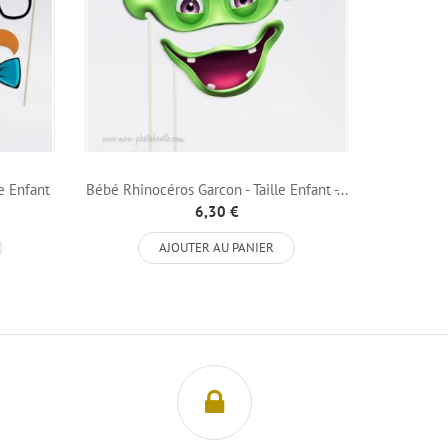
e Enfant
Bébé Rhinocéros Garcon - Taille Enfant -...
Lot de 3 Mo
6,30 €
AJOUTER AU PANIER