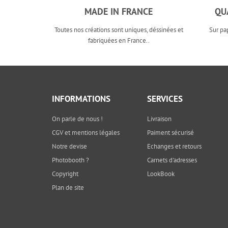
MADE IN FRANCE
QU
Toutes nos créations sont uniques, déssinées et
Sur pa
fabriquées en France..
INFORMATIONS
SERVICES
On parle de nous !
Livraison
CGV et mentions légales
Paiment sécurisé
Notre devise
Echanges et retours
Photobooth ?
Carnets d'adresses
Copyright
LookBook
Plan de site