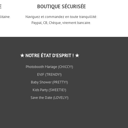
E
BOUTIQUE SÉCURISÉE
itaine.
Naviguez et commandez en toute tranquillité:
Paypal, CB, Chèque, virement bancaire.
★ NOTRE ÉTAT D'ESPRIT ! ★
Photobooth Mariage (CHICCY!)
EVJF (TRENDY!)
Baby Shower (PRETTY!)
Kids Party (SWEETIE!)
Save the Date (LOVELY!)