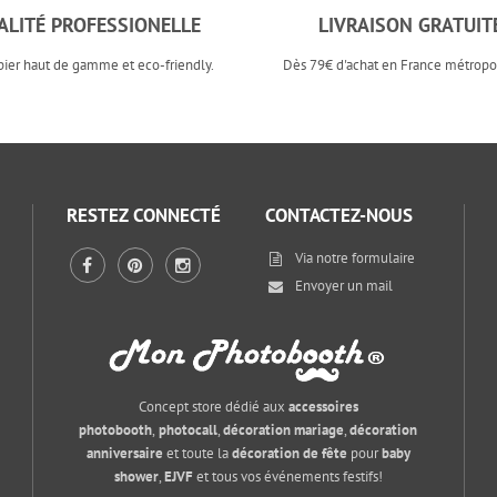
ALITÉ PROFESSIONELLE
LIVRAISON GRATUIT
pier haut de gamme et eco-friendly.
Dès 79€ d'achat en France métropol
RESTEZ CONNECTÉ
CONTACTEZ-NOUS
Via notre
formulaire
Envoyer un mail
Concept store dédié aux
accessoires
photobooth
,
photocall
,
décoration mariage
,
décoration
anniversaire
et toute la
décoration de fête
pour
baby
shower
,
EJVF
et tous vos événements festifs!