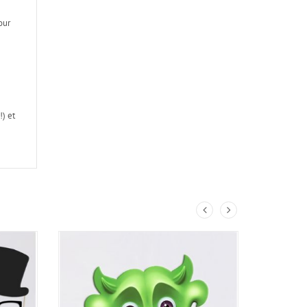
our
) et