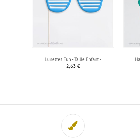
Lunettes Fun - Taille Enfant -
Ha
Photobooth...
2,63 €