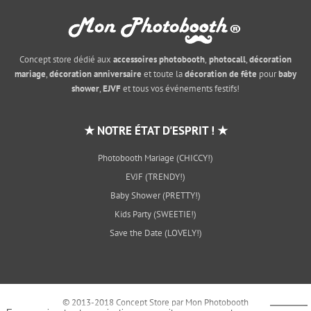
Concept store dédié aux
accessoires photobooth
,
photocall
,
décoration
mariage
,
décoration anniversaire
et toute la
décoration de fête
pour
baby
shower
,
EJVF
et tous vos événements festifs!
★ NOTRE ÉTAT D'ESPRIT ! ★
Photobooth Mariage (CHICCY!)
EVJF (TRENDY!)
Baby Shower (PRETTY!)
Kids Party (SWEETIE!)
Save the Date (LOVELY!)
© 2013-2018 Concept Store par Mon Photobooth