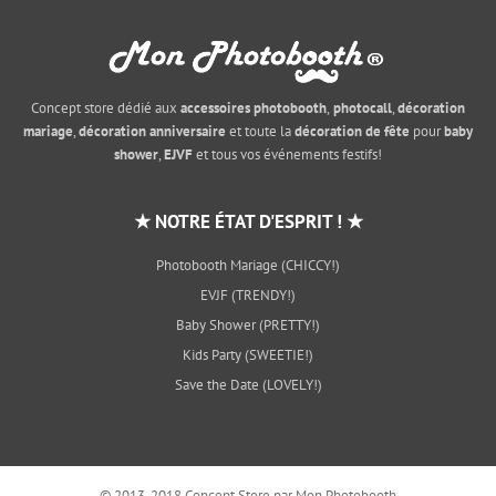
Concept store dédié aux
accessoires photobooth
,
photocall
,
décoration
mariage
,
décoration anniversaire
et toute la
décoration de fête
pour
baby
shower
,
EJVF
et tous vos événements festifs!
★ NOTRE ÉTAT D'ESPRIT ! ★
Photobooth Mariage (CHICCY!)
EVJF (TRENDY!)
Baby Shower (PRETTY!)
Kids Party (SWEETIE!)
Save the Date (LOVELY!)
© 2013-2018 Concept Store par Mon Photobooth