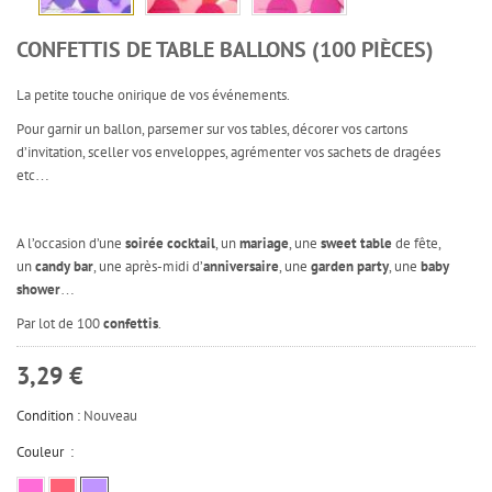
CONFETTIS DE TABLE BALLONS (100 PIÈCES)
La petite touche onirique de vos événements.
Pour garnir un ballon, parsemer sur vos tables, décorer vos cartons
d’invitation, sceller vos enveloppes, agrémenter vos sachets de dragées
etc…
A l’occasion d’une
soirée cocktail
, un
mariage
, une
sweet table
de fête,
un
candy bar
, une après-midi d’
anniversaire
, une
garden party
, une
baby
shower
…
Par lot de 100
confettis
.
3,29 €
Condition :
Nouveau
Couleur :