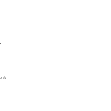
se
ur de