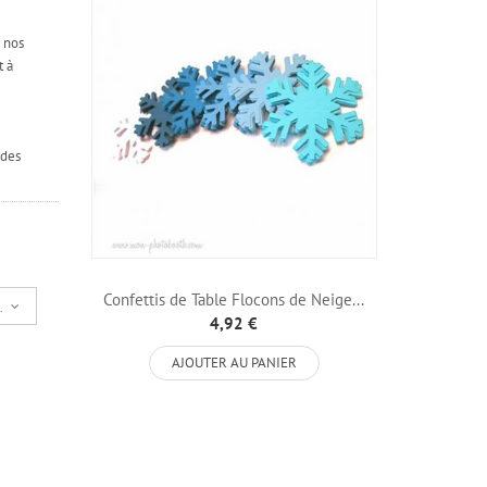
à nos
t à
 des
Confettis de Table Flocons de Neige...
hé
4,92 €
AJOUTER AU PANIER