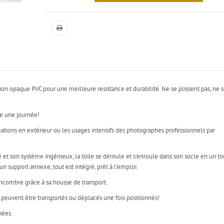
on opaque PVC pour une meilleure resistance et durabilité. Ne se plissent pas, ne 
te une journée!
tions en extérieur ou les usages intensifs des photographes professionnels par
é et son système ingénieux, la toile se déroule et s'enroule dans son socle en un to
n support annexe, tout est intégré, prêt à l'emploi.
encombre grâce à sa housse de transport.
e peuvent être transportés ou déplacés une fois positionnés!
nées.