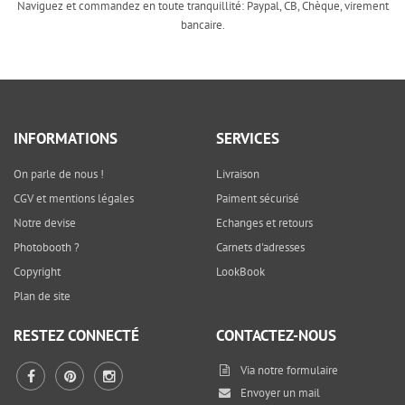
Naviguez et commandez en toute tranquillité: Paypal, CB, Chèque, virement
bancaire.
INFORMATIONS
SERVICES
On parle de nous !
Livraison
CGV et mentions légales
Paiment sécurisé
Notre devise
Echanges et retours
Photobooth ?
Carnets d'adresses
Copyright
LookBook
Plan de site
RESTEZ CONNECTÉ
CONTACTEZ-NOUS
Via notre
formulaire
Envoyer un mail