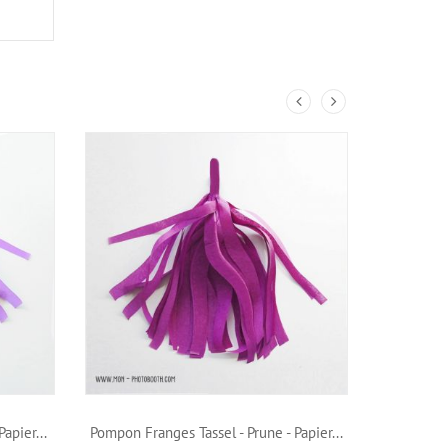
apier...
Pompon Franges Tassel - Prune - Papier...
Pompon Fr