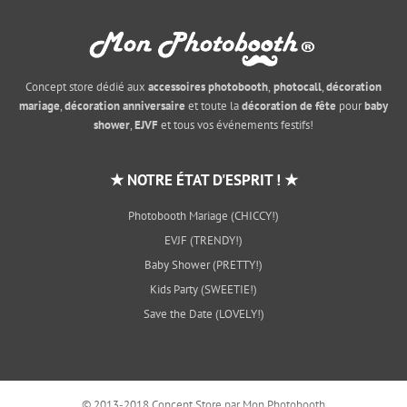
Concept store dédié aux
accessoires photobooth
,
photocall
,
décoration
mariage
,
décoration anniversaire
et toute la
décoration de fête
pour
baby
shower
,
EJVF
et tous vos événements festifs!
★ NOTRE ÉTAT D'ESPRIT ! ★
Photobooth Mariage (CHICCY!)
EVJF (TRENDY!)
Baby Shower (PRETTY!)
Kids Party (SWEETIE!)
Save the Date (LOVELY!)
© 2013-2018 Concept Store par Mon Photobooth