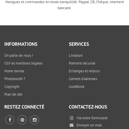
Naviguez et commandez en toute tranquillité: Paypal, CB, Chèque, virement
bancaire.
INFORMATIONS
SERVICES
On parle de nous !
Livraison
CGV et mentions légales
Paiment sécurisé
Notre devise
Echanges et retours
Photobooth ?
Carnets d'adresses
Copyright
LookBook
Plan de site
RESTEZ CONNECTÉ
CONTACTEZ-NOUS
Via notre
formulaire
Envoyer un mail