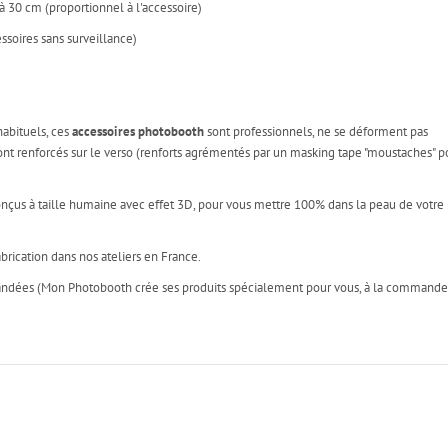
 30 cm (proportionnel à l'accessoire)
essoires sans surveillance)
habituels, ces
accessoires photobooth
sont professionnels, ne se déforment pas
s sont renforcés sur le verso (renforts agrémentés par un masking tape "moustaches" p
onçus à taille humaine avec effet 3D, pour vous mettre 100% dans la peau de votre
brication dans nos ateliers en France.
mandées (Mon Photobooth crée ses produits spécialement pour vous, à la commande!