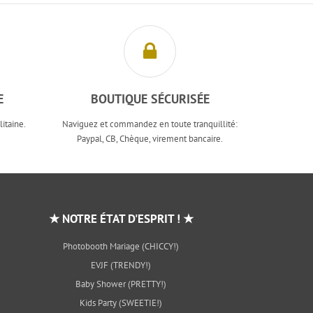
E
BOUTIQUE SÉCURISÉE
itaine.
Naviguez et commandez en toute tranquillité:
Paypal, CB, Chèque, virement bancaire.
★ NOTRE ÉTAT D'ESPRIT ! ★
Photobooth Mariage (CHICCY!)
EVJF (TRENDY!)
Baby Shower (PRETTY!)
Kids Party (SWEETIE!)