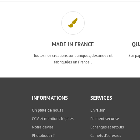
MADE IN FRANCE
QU
Toutes nos créations sont uniques, déssinées et
Sur pa
fabriquées en France..
INFORMATIONS
SERVICES
On parle de nous !
Livraison
CGV et mentions légales
Paiment sécurisé
Notre devise
Echanges et retours
Photobooth ?
Carnets d'adresses